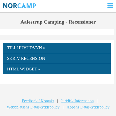
Aalestrup Camping - Recensioner
TILL HUVUDVYN »
SKRIV RECENSION
HTML WIDGET »
Feedback / Kontakt
|
Juridisk Information
|
Webbplatsens Dataskyddspolicy
|
Appens Dataskyddspolicy