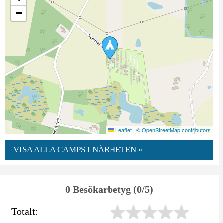
−
Leaflet
|
© OpenStreetMap contributors
VISA ALLA CAMPS I NÄRHETEN »
0 Besökarbetyg (0/5)
Totalt: