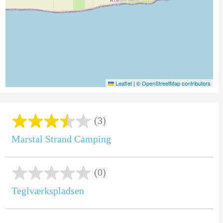
Leaflet
|
© OpenStreetMap contributors
(3)
Marstal Strand Camping
(0)
Teglværkspladsen