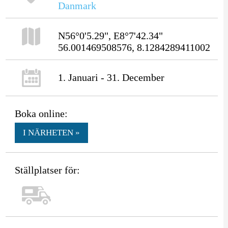
Danmark
N56°0'5.29", E8°7'42.34"
56.001469508576, 8.1284289411002
1. Januari - 31. December
Boka online:
I NÄRHETEN »
Ställplatser för: