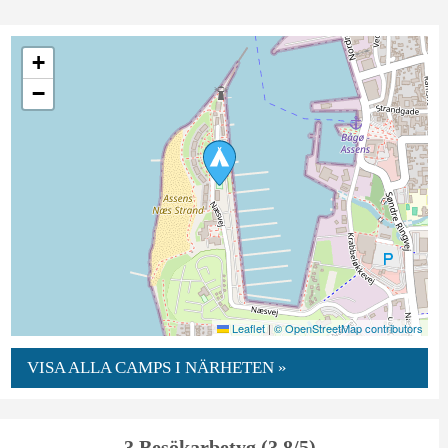
+
−
Leaflet
|
© OpenStreetMap contributors
VISA ALLA CAMPS I NÄRHETEN »
3 Besökarbetyg (3.8/5)