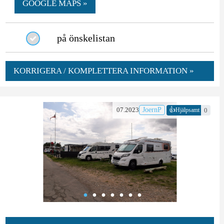
GOOGLE MAPS »
på önskelistan
KORRIGERA / KOMPLETTERA INFORMATION »
👍
07.2023
JoernP
0
Hjälpsamt