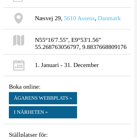
Næsvej 29,
5610
Assens
,
Danmark
N55°16'7.55", E9°53'1.56"
55.268763056797, 9.8837668809176
1. Januari - 31. December
Boka online:
ÄGARENS WEBBPLATS »
I NÄRHETEN »
Ställplatser för: