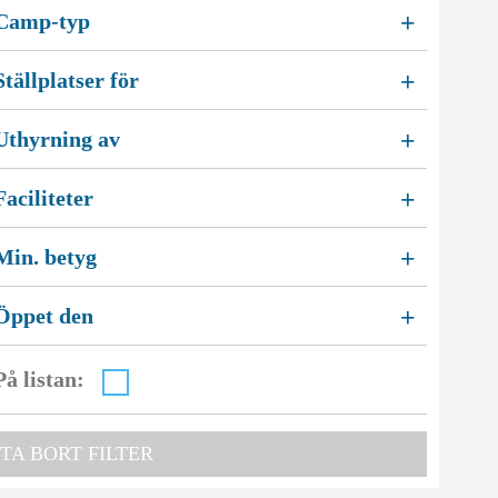
Camp-typ
+
Ställplatser för
+
Uthyrning av
+
Faciliteter
+
Min. betyg
+
Öppet den
+
På listan:
TA BORT FILTER