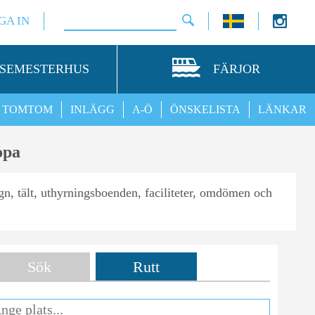
GA IN
SEMESTERHUS
FÄRJOR
TOMTOM
INLÄGG
A-Ö
ÖNSKELISTA
LÄNKAR
opa
vagn, tält, uthyrningsboenden, faciliteter, omdömen och
Sök
Rutt