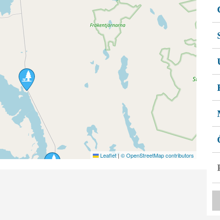
Leaflet
|
© OpenStreetMap contributors