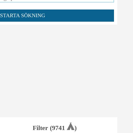
STARTA SÖKNING
Filter (
9741
)