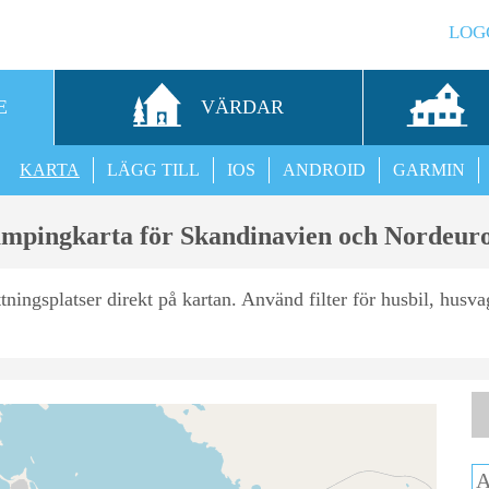
LOG
E
VÄRDAR
KARTA
LÄGG TILL
IOS
ANDROID
GARMIN
mpingkarta för Skandinavien och Nordeur
ttningsplatser direkt på kartan. Använd filter för husbil, hus