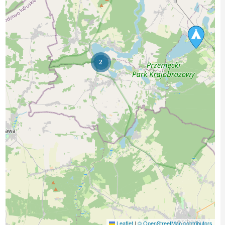
2
Leaflet
|
© OpenStreetMap contributors