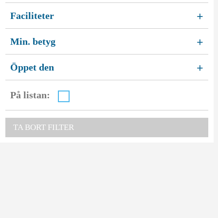
Faciliteter
+
Min. betyg
+
Öppet den
+
På listan:
TA BORT FILTER