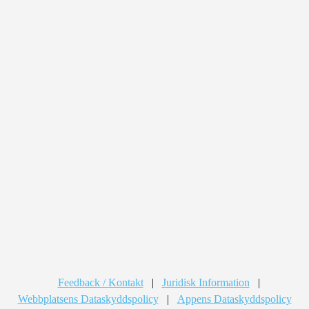
Feedback / Kontakt
|
Juridisk Information
|
Webbplatsens Dataskyddspolicy
|
Appens Dataskyddspolicy