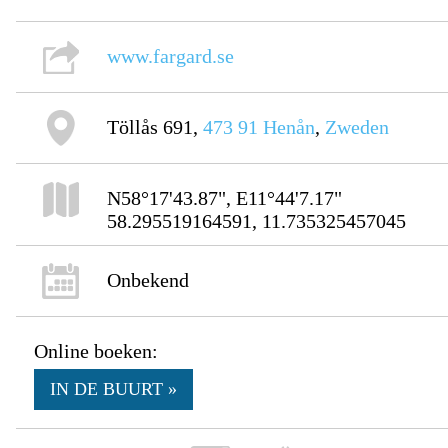
www.fargard.se
Töllås 691,
473 91
Henån
,
Zweden
N58°17'43.87", E11°44'7.17"
58.295519164591, 11.735325457045
Onbekend
Online boeken:
IN DE BUURT »