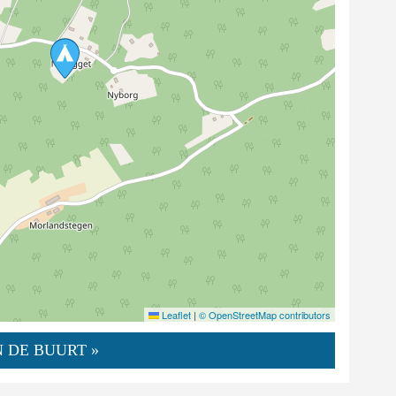
Leaflet
|
© OpenStreetMap contributors
 DE BUURT »