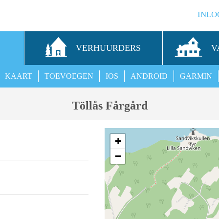
INLO
S
VERHUURDERS
V
KAART
TOEVOEGEN
IOS
ANDROID
GARMIN
Töllås Fårgård
+
−