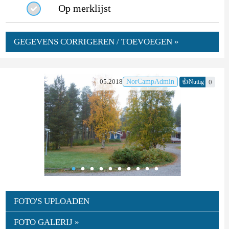
Op merklijst
GEGEVENS CORRIGEREN / TOEVOEGEN »
👍
05.2018
NorCampAdmin
0
Nuttig
FOTO'S UPLOADEN
FOTO GALERIJ »