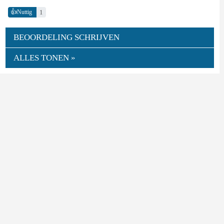
👍
1
Nuttig
BEOORDELING SCHRIJVEN
ALLES TONEN »