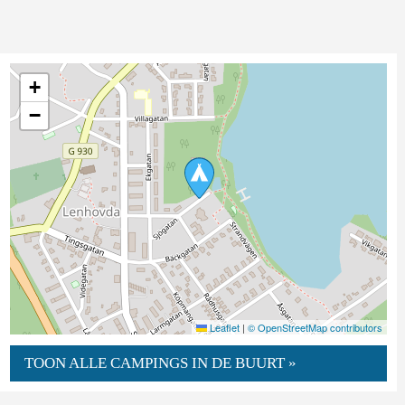
+
−
Leaflet
|
© OpenStreetMap contributors
TOON ALLE CAMPINGS IN DE BUURT »