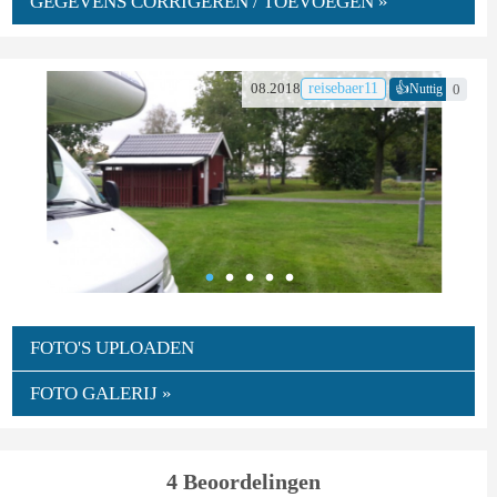
GEGEVENS CORRIGEREN / TOEVOEGEN »
👍
08.2018
reisebaer11
0
Nuttig
FOTO'S UPLOADEN
FOTO GALERIJ »
4 Beoordelingen