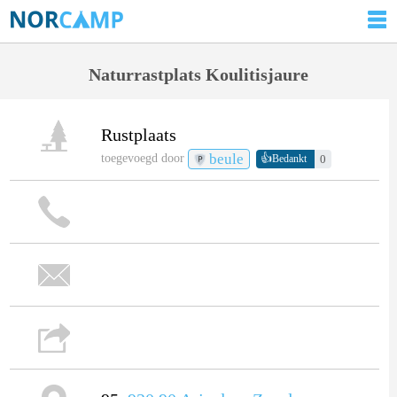
Naturrastplats Koulitisjaure
Rustplaats
beule
👍
toegevoegd door
0
Bedankt