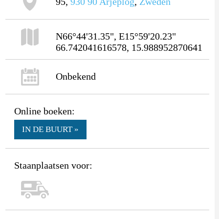
95,
930 90
Arjeplog
,
Zweden
N66°44'31.35", E15°59'20.23"
66.742041616578, 15.988952870641
Onbekend
Online boeken:
IN DE BUURT »
Staanplaatsen voor: