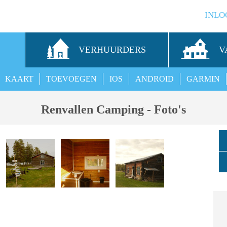
INLO
S
VERHUURDERS
V
KAART
TOEVOEGEN
IOS
ANDROID
GARMIN
Renvallen Camping - Foto's