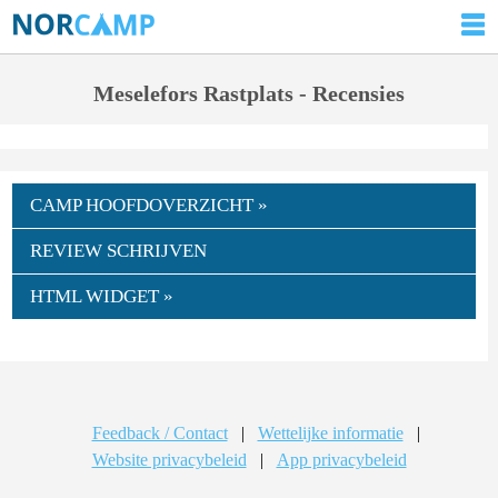
Meselefors Rastplats - Recensies
CAMP HOOFDOVERZICHT »
REVIEW SCHRIJVEN
HTML WIDGET »
Feedback / Contact
|
Wettelijke informatie
|
Website privacybeleid
|
App privacybeleid