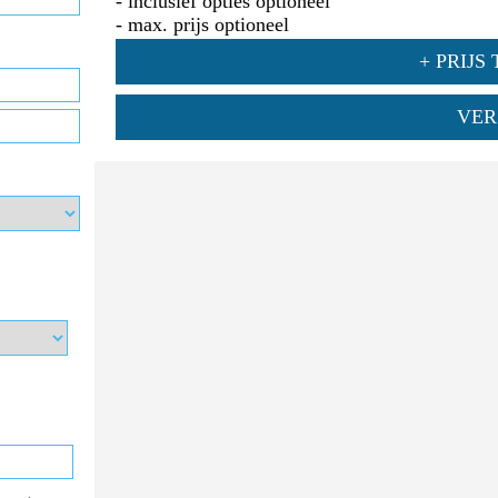
- inclusief opties optioneel
- max. prijs optioneel
+ PRIJ
VER