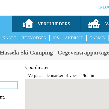
INLO
S
VERHUURDERS
V
KAART
TOEVOEGEN
IOS
ANDROID
GARMIN
Hassela Ski Camping - Gegevensrapportag
Coördinaten
- Verplaats de marker of voer lat/lon in
nt.