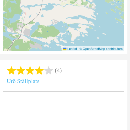
Leaflet
|
© OpenStreetMap contributors
(4)
Urö Ställplats