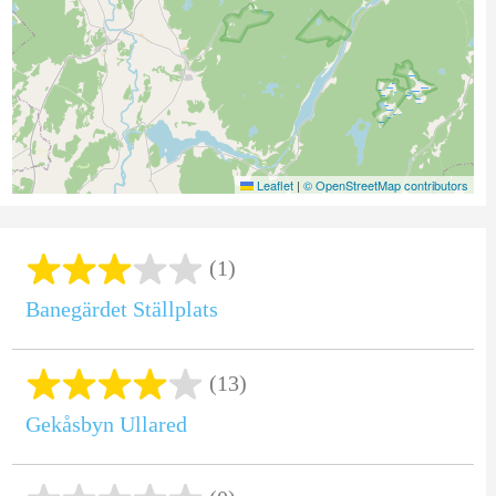
Leaflet
|
© OpenStreetMap contributors
(1)
Banegärdet Ställplats
(13)
Gekåsbyn Ullared