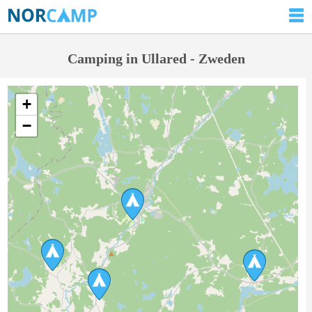
Camping in Ullared - Zweden
+
−