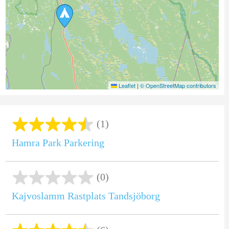
Leaflet
|
© OpenStreetMap contributors
(1)
Hamra Park Parkering
(0)
Kajvoslamm Rastplats Tandsjöborg