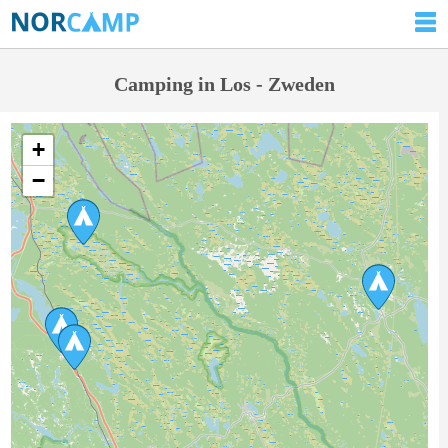
Camping in Los - Zweden
+
−