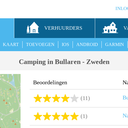
INLO
S
VERHUURDERS
V
KAART
TOEVOEGEN
IOS
ANDROID
GARMIN
Camping in Bullaren - Zweden
Beoordelingen
N
Bu
(11)
Na
(1)