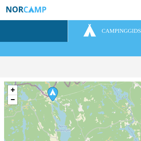
CAMPINGGID
+
−