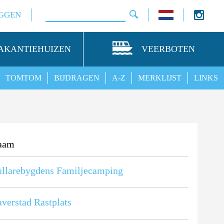
GGEN
AKANTIEHUIZEN
VEERBOTEN
TOMTOM
BIJDRAGEN
A-Z
MERKLIJST
LINKS
aam
llarebygdens Familjecamping
verstad Rastplats