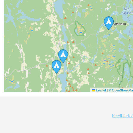
Leaflet
|
© OpenStreetMap
Feedback /