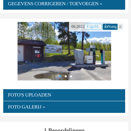
GEGEVENS CORRIGEREN / TOEVOEGEN »
👍
06.2022
ErgoSL
0
Nuttig
FOTO'S UPLOADEN
FOTO GALERIJ »
1 Beoordelingen