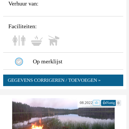
Verhuur van:
Faciliteiten:
Op merklijst
GEGEVENS CORRIGEREN / TOEVOEGEN »
👍
08.2022
sb
0
Nuttig