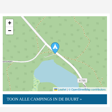
+
−
Leaflet
|
© OpenStreetMap contributors
TOON ALLE CAMPINGS IN DE BUURT »