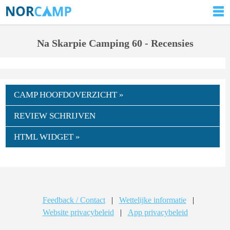
Na Skarpie Camping 60 - Recensies
CAMP HOOFDOVERZICHT »
REVIEW SCHRIJVEN
HTML WIDGET »
Feedback / Contact
|
Wettelijke informatie
|
Website privacybeleid
|
App privacybeleid