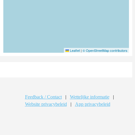
Leaflet
|
© OpenStreetMap contributors
Feedback / Contact
|
Wettelijke informatie
|
Website privacybeleid
|
App privacybeleid