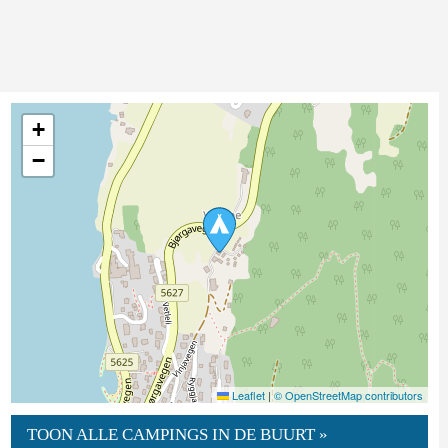
+
−
Leaflet
|
© OpenStreetMap contributors
TOON ALLE CAMPINGS IN DE BUURT »