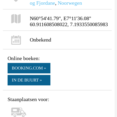
og Fjordane
,
Noorwegen
N60°54'41.79", E7°11'36.08"
60.911608508022, 7.1933550085983
Onbekend
Online boeken:
BOOKING.COM »
IN DE BUURT »
Staanplaatsen voor: