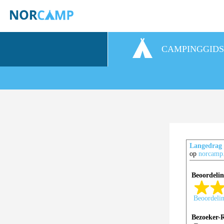
CAMPINGGID
Langedrag
op
norcamp