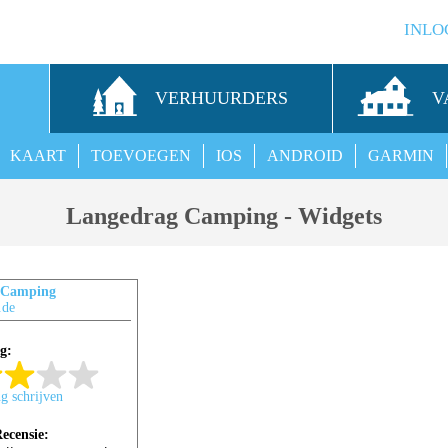
INLO
S
VERHUURDERS
V
KAART
TOEVOEGEN
IOS
ANDROID
GARMIN
Langedrag Camping - Widgets
 Camping
.de