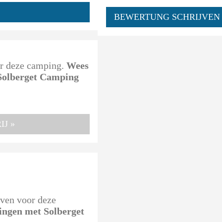
BEWERTUNG SCHRIJVEN
oor deze camping.
Wees
 Solberget Camping
J »
even voor deze
ringen met Solberget