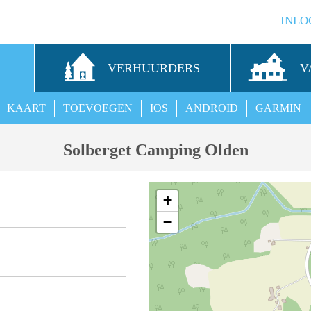
INLO
S
VERHUURDERS
V
KAART
TOEVOEGEN
IOS
ANDROID
GARMIN
Solberget Camping Olden
+
−