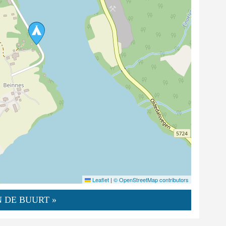
Leaflet
|
© OpenStreetMap contributors
 DE BUURT »