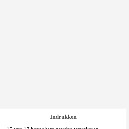
Indrukken
15 van 17 bezoekers zouden terugkeren.