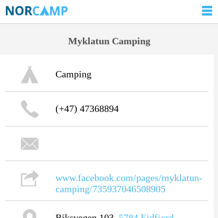
Myklatun Camping
Camping
(+47) 47368894
www.facebook.com/pages/myklatun-
camping/735937046508905
Riksvegen 103,
5784
Eidfjord
,