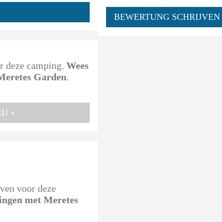
BEWERTUNG SCHRIJVEN
oor deze camping.
Wees
n Meretes Garden
.
J »
even voor deze
ringen met Meretes