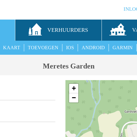
INLO
S
VERHUURDERS
V
KAART
TOEVOEGEN
IOS
ANDROID
GARMIN
Meretes Garden
+
−