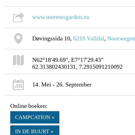
www.meretesgarden.no
Døvingssida 10,
6210
Valldal
,
Noorwege
N62°18'49.69", E7°17'29.43"
62.313802430131, 7.2915091210092
14. Mei - 26. September
Online boeken:
CAMPCATION »
IN DE BUURT »