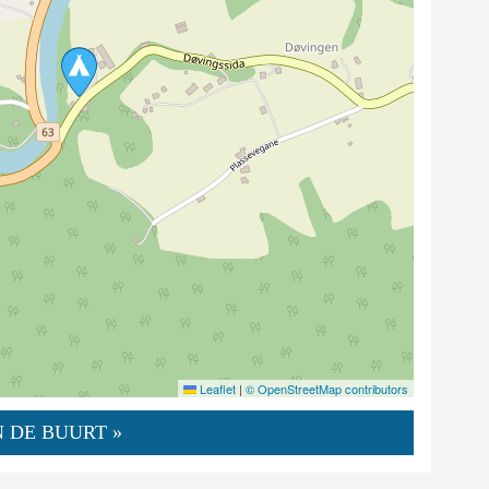
Leaflet
|
© OpenStreetMap contributors
 DE BUURT »