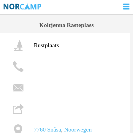
Koltjønna Rasteplass
Rustplaats
7760
Snåsa
,
Noorwegen