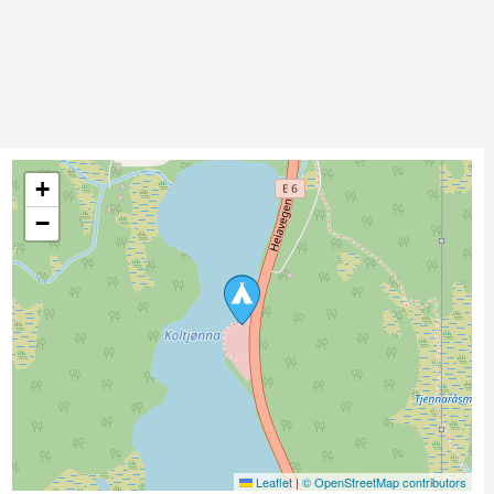
+
−
Leaflet
|
© OpenStreetMap contributors