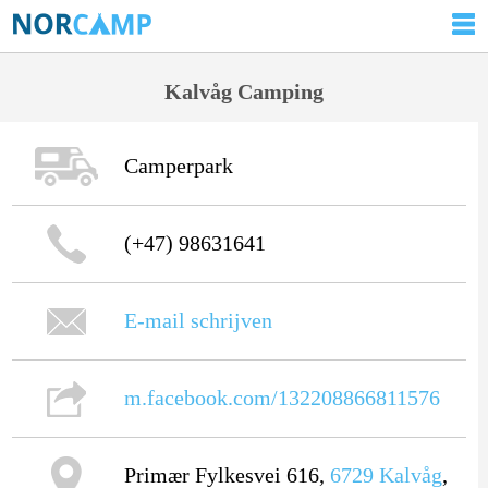
Kalvåg Camping
Camperpark
(+47) 98631641
E-mail schrijven
m.facebook.com/132208866811576
Primær Fylkesvei 616,
6729
Kalvåg
,