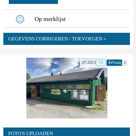
Op merklijst
GEGEVENS CORRIGEREN / TOEVOEGEN »
👍
07.2023
Val
0
Nuttig
FOTO'S UPLOADEN