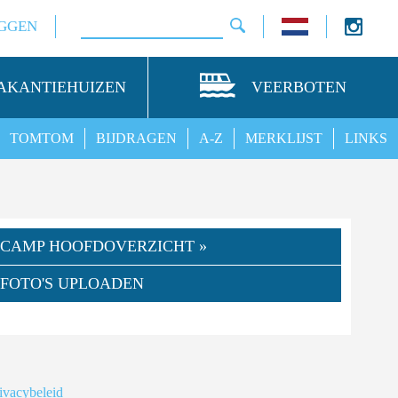
GGEN
AKANTIEHUIZEN
VEERBOTEN
TOMTOM
BIJDRAGEN
A-Z
MERKLIJST
LINKS
CAMP HOOFDOVERZICHT »
FOTO'S UPLOADEN
ivacybeleid