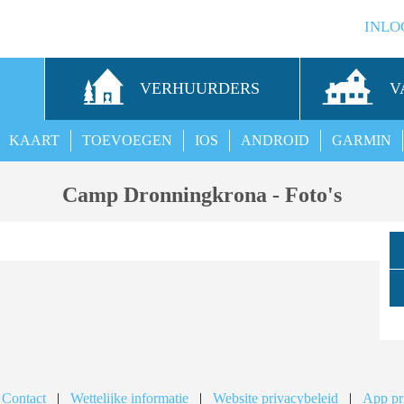
INLO
S
VERHUURDERS
V
KAART
TOEVOEGEN
IOS
ANDROID
GARMIN
Camp Dronningkrona - Foto's
 Contact
|
Wettelijke informatie
|
Website privacybeleid
|
App pr