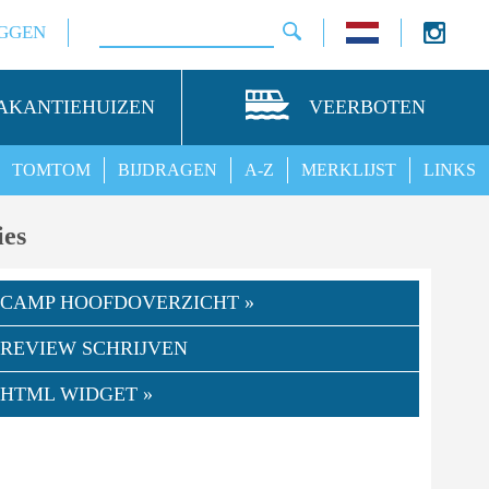
GGEN
AKANTIEHUIZEN
VEERBOTEN
TOMTOM
BIJDRAGEN
A-Z
MERKLIJST
LINKS
ies
CAMP HOOFDOVERZICHT »
REVIEW SCHRIJVEN
HTML WIDGET »