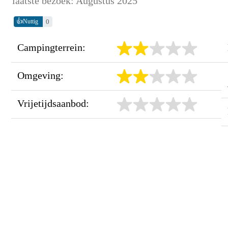
laatste bezoek: Augustus 2025
👍
0
Nuttig
Campingterrein:
Omgeving:
Vrijetijdsaanbod: