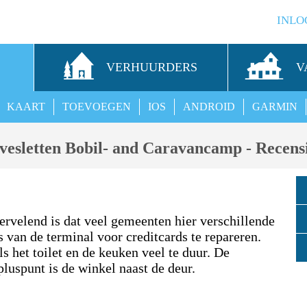
INLO
S
VERHUURDERS
V
KAART
TOEVOEGEN
IOS
ANDROID
GARMIN
vesletten Bobil- and Caravancamp - Recens
ervelend is dat veel gemeenten hier verschillende
 van de terminal voor creditcards te repareren.
 het toilet en de keuken veel te duur. De
pluspunt is de winkel naast de deur.