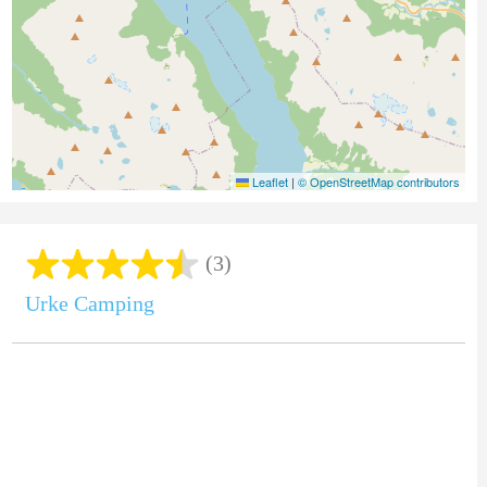
Leaflet
|
© OpenStreetMap contributors
(3)
Urke Camping