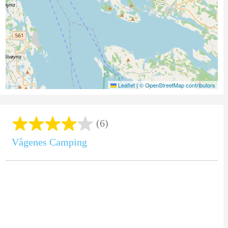
Leaflet
|
© OpenStreetMap contributors
(6)
Vågenes Camping