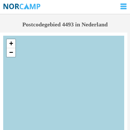
Postcodegebied 4493 in Nederland
+
−