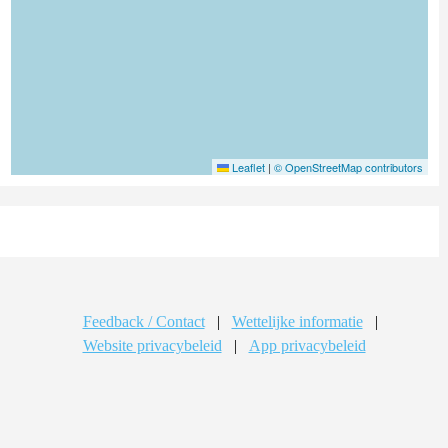
Leaflet
|
© OpenStreetMap contributors
Feedback / Contact
|
Wettelijke informatie
|
Website privacybeleid
|
App privacybeleid