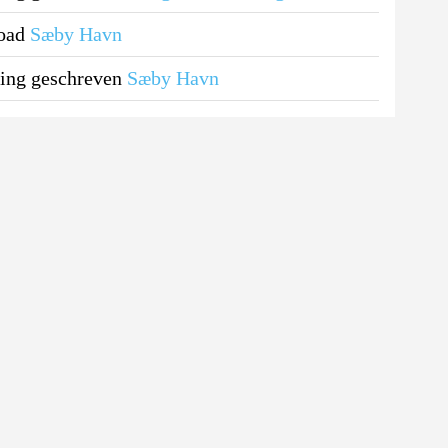
load
Sæby Havn
ing geschreven
Sæby Havn