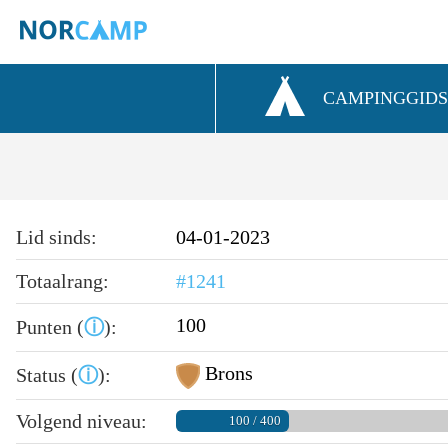
CAMPINGGID
Lid sinds:
04-01-2023
Totaalrang:
#1241
100
Punten (
ⓘ
):
Brons
Status (
ⓘ
):
Volgend niveau:
100 / 400