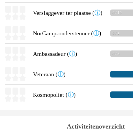
Verslaggever ter plaatse (
ⓘ
)
0 / 10
NorCamp-ondersteuner (
ⓘ
)
0 / 1
Ambassadeur (
ⓘ
)
0 / 3
Veteraan (
ⓘ
)
Kosmopoliet (
ⓘ
)
Activiteitenoverzicht