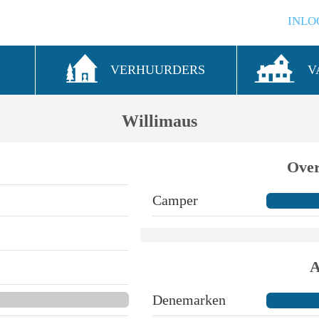
INLO
S
VERHUURDERS
V
Willimaus
Over
Camper
A
Denemarken