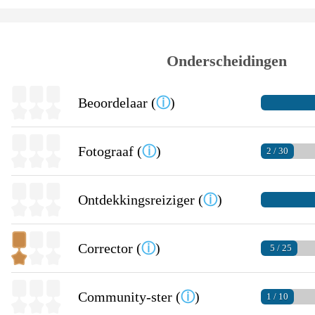
Onderscheidingen
Beoordelaar (
ⓘ
)
Fotograaf (
ⓘ
)
2 / 30
Ontdekkingsreiziger (
ⓘ
)
Corrector (
ⓘ
)
5 / 25
Community-ster (
ⓘ
)
1 / 10