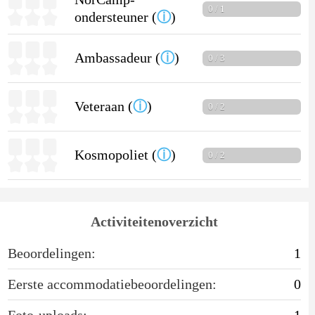
0 / 1
ondersteuner (
ⓘ
)
Ambassadeur (
ⓘ
)
0 / 3
Veteraan (
ⓘ
)
0 / 2
Kosmopoliet (
ⓘ
)
0 / 2
Activiteitenoverzicht
Beoordelingen:
1
Eerste accommodatiebeoordelingen:
0
Foto-uploads:
1