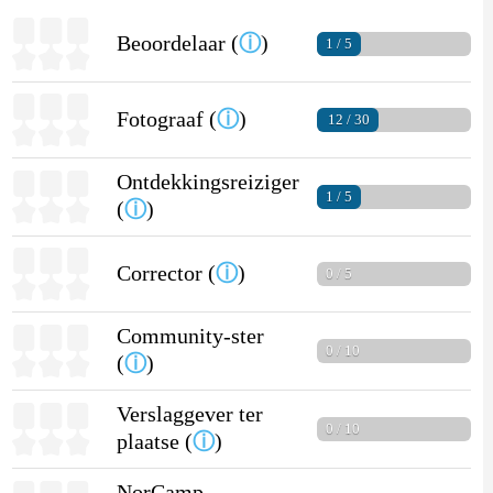
Beoordelaar (
ⓘ
)
1 / 5
Fotograaf (
ⓘ
)
12 / 30
Ontdekkingsreiziger
1 / 5
(
ⓘ
)
Corrector (
ⓘ
)
0 / 5
Community-ster
0 / 10
(
ⓘ
)
Verslaggever ter
0 / 10
plaatse (
ⓘ
)
NorCamp-