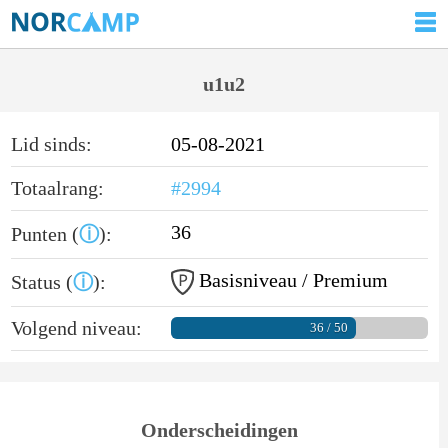
u1u2
Lid sinds:
05-08-2021
Totaalrang:
#2994
36
Punten (
ⓘ
):
Basisniveau / Premium
Status (
ⓘ
):
Volgend niveau:
36 / 50
Onderscheidingen