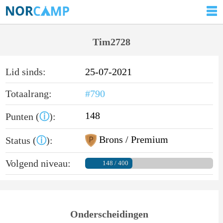
Tim2728
Lid sinds:
25-07-2021
Totaalrang:
#790
148
Punten (
ⓘ
):
Brons / Premium
Status (
ⓘ
):
Volgend niveau:
148 / 400
Onderscheidingen