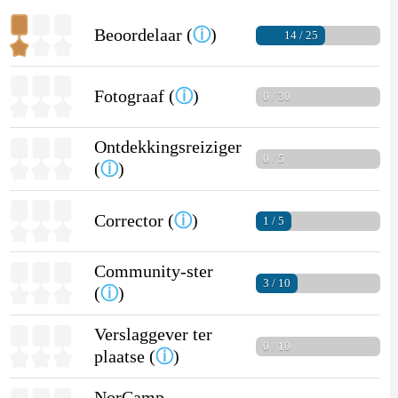
Beoordelaar (
ⓘ
)
14 / 25
Fotograaf (
ⓘ
)
0 / 30
Ontdekkingsreiziger
0 / 5
(
ⓘ
)
Corrector (
ⓘ
)
1 / 5
Community-ster
3 / 10
(
ⓘ
)
Verslaggever ter
0 / 10
plaatse (
ⓘ
)
NorCamp-