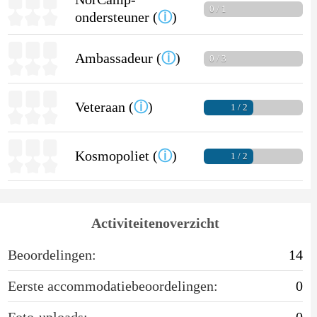
0 / 1
ondersteuner (
ⓘ
)
Ambassadeur (
ⓘ
)
0 / 3
Veteraan (
ⓘ
)
1 / 2
Kosmopoliet (
ⓘ
)
1 / 2
Activiteitenoverzicht
Beoordelingen:
14
Eerste accommodatiebeoordelingen:
0
Foto-uploads:
0