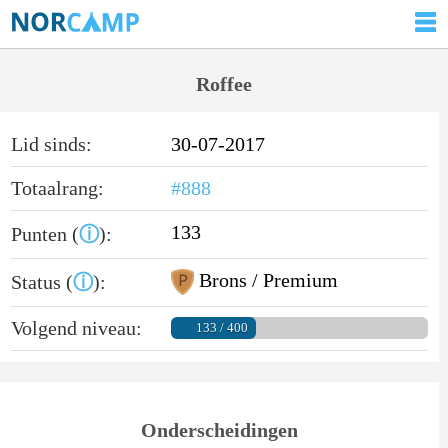
Roffee
Lid sinds:
30-07-2017
Totaalrang:
#888
133
Punten (
ⓘ
):
Brons / Premium
Status (
ⓘ
):
Volgend niveau:
133 / 400
Onderscheidingen