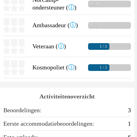
0 / 1
ondersteuner (
ⓘ
)
Ambassadeur (
ⓘ
)
0 / 3
Veteraan (
ⓘ
)
1 / 2
Kosmopoliet (
ⓘ
)
1 / 2
Activiteitenoverzicht
Beoordelingen:
3
Eerste accommodatiebeoordelingen:
1
Foto-uploads:
6