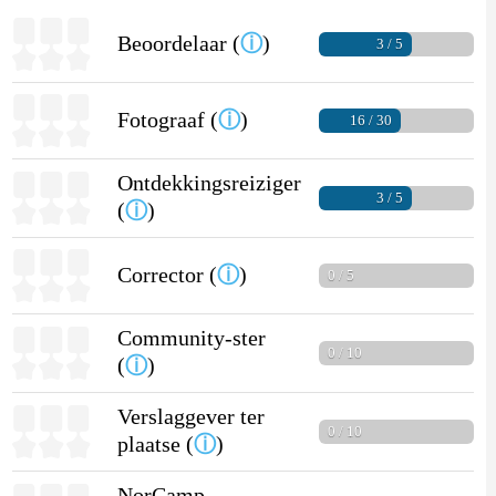
Beoordelaar (
ⓘ
)
3 / 5
Fotograaf (
ⓘ
)
16 / 30
Ontdekkingsreiziger
3 / 5
(
ⓘ
)
Corrector (
ⓘ
)
0 / 5
Community-ster
0 / 10
(
ⓘ
)
Verslaggever ter
0 / 10
plaatse (
ⓘ
)
NorCamp-