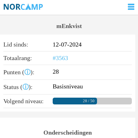
mEnkvist
Lid sinds:
12-07-2024
Totaalrang:
#3563
28
Punten (
ⓘ
):
Basisniveau
Status (
ⓘ
):
Volgend niveau:
28 / 50
Onderscheidingen