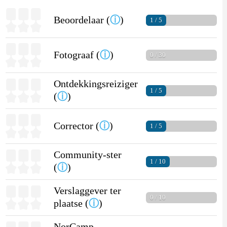
Beoordelaar (
ⓘ
)
1 / 5
Fotograaf (
ⓘ
)
0 / 30
Ontdekkingsreiziger
1 / 5
(
ⓘ
)
Corrector (
ⓘ
)
1 / 5
Community-ster
1 / 10
(
ⓘ
)
Verslaggever ter
0 / 10
plaatse (
ⓘ
)
NorCamp-