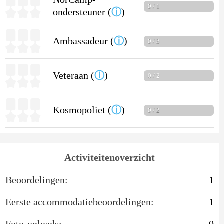
0 / 1
ondersteuner (
ⓘ
)
Ambassadeur (
ⓘ
)
0 / 3
Veteraan (
ⓘ
)
0 / 2
Kosmopoliet (
ⓘ
)
0 / 2
Activiteitenoverzicht
Beoordelingen:
1
Eerste accommodatiebeoordelingen:
1
Foto-uploads:
0