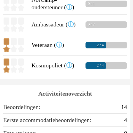
0 / 1
ondersteuner (
ⓘ
)
Ambassadeur (
ⓘ
)
0 / 3
Veteraan (
ⓘ
)
2 / 4
Kosmopoliet (
ⓘ
)
2 / 4
Activiteitenoverzicht
Beoordelingen:
14
Eerste accommodatiebeoordelingen:
4
Foto-uploads:
0