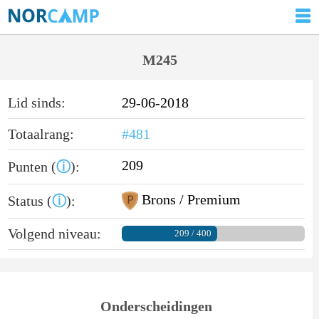
M245
Lid sinds:
29-06-2018
Totaalrang:
#481
209
Punten (
ⓘ
):
Brons / Premium
Status (
ⓘ
):
Volgend niveau:
209 / 400
Onderscheidingen