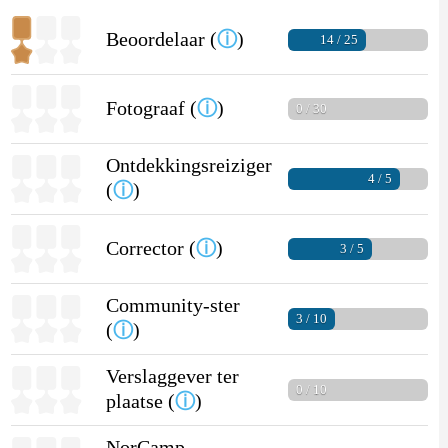
Beoordelaar (
ⓘ
)
14 / 25
Fotograaf (
ⓘ
)
0 / 30
Ontdekkingsreiziger
4 / 5
(
ⓘ
)
Corrector (
ⓘ
)
3 / 5
Community-ster
3 / 10
(
ⓘ
)
Verslaggever ter
0 / 10
plaatse (
ⓘ
)
NorCamp-