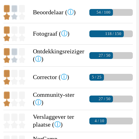
Beoordelaar (
ⓘ
)
54 / 100
Fotograaf (
ⓘ
)
118 / 150
Ontdekkingsreiziger
27 / 50
(
ⓘ
)
Corrector (
ⓘ
)
5 / 25
Community-ster
27 / 50
(
ⓘ
)
Verslaggever ter
4 / 10
plaatse (
ⓘ
)
NorCamp-