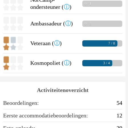
0 / 1
ondersteuner (
ⓘ
)
Ambassadeur (
ⓘ
)
0 / 3
Veteraan (
ⓘ
)
7 / 8
Kosmopoliet (
ⓘ
)
3 / 4
Activiteitenoverzicht
Beoordelingen:
54
Eerste accommodatiebeoordelingen:
12
Foto-uploads:
39