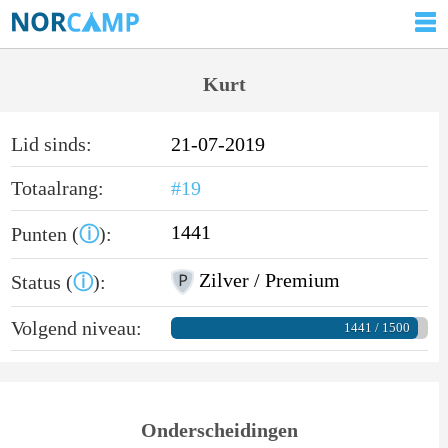
Kurt
Lid sinds:
21-07-2019
Totaalrang:
#19
1441
Punten (
ⓘ
):
Zilver / Premium
Status (
ⓘ
):
Volgend niveau:
1441 / 1500
Onderscheidingen