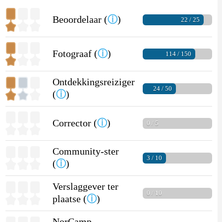
Beoordelaar (
ⓘ
)
22 / 25
Fotograaf (
ⓘ
)
114 / 150
Ontdekkingsreiziger
24 / 50
(
ⓘ
)
Corrector (
ⓘ
)
0 / 5
Community-ster
3 / 10
(
ⓘ
)
Verslaggever ter
0 / 10
plaatse (
ⓘ
)
NorCamp-