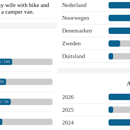
my wife with bike and
Nederland
g a camper van.
Noorwegen
Denemarken
Zweden
Duitsland
6 / 100
150
A
2026
2 / 50
2025
2024
0