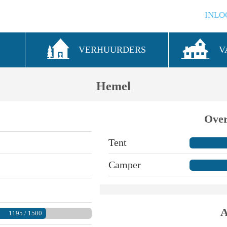
INLO
S
VERHUURDERS
V
Hemel
Over
Tent
Camper
A
1195 / 1500