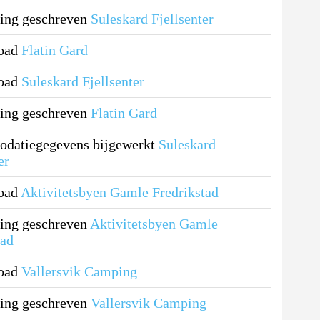
ing geschreven
Suleskard Fjellsenter
load
Flatin Gard
load
Suleskard Fjellsenter
ing geschreven
Flatin Gard
datiegegevens bijgewerkt
Suleskard
er
load
Aktivitetsbyen Gamle Fredrikstad
ing geschreven
Aktivitetsbyen Gamle
tad
load
Vallersvik Camping
ing geschreven
Vallersvik Camping