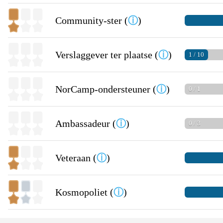
Community-ster (
ⓘ
)
Verslaggever ter plaatse (
ⓘ
)
1 / 10
NorCamp-ondersteuner (
ⓘ
)
0 / 1
Ambassadeur (
ⓘ
)
0 / 3
Veteraan (
ⓘ
)
Kosmopoliet (
ⓘ
)