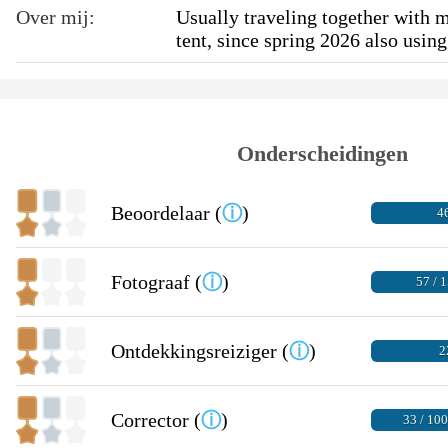
Over mij:
Usually traveling together with 
tent, since spring 2026 also usin
Onderscheidingen
Beoordelaar (
ⓘ
)
4
Fotograaf (
ⓘ
)
57 / 
Ontdekkingsreiziger (
ⓘ
)
2
Corrector (
ⓘ
)
33 / 10