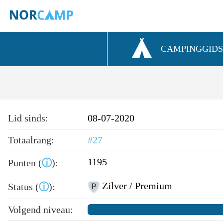
CAMPINGGID
Lid sinds:
08-07-2020
Totaalrang:
#27
1195
Punten (
ⓘ
):
Zilver / Premium
Status (
ⓘ
):
Volgend niveau: