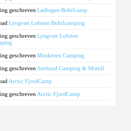
ing geschreven
Lødingen Bobilcamp
load
Lyngvær Lofoten Bobilcamping
ing geschreven
Lyngvær Lofoten
mping
ing geschreven
Moskenes Camping
ing geschreven
Sortland Camping & Motell
load
Arctic FjordCamp
ing geschreven
Arctic FjordCamp