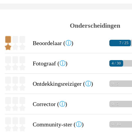
Onderscheidingen
Beoordelaar (
ⓘ
)
7 / 25
Fotograaf (
ⓘ
)
4 / 30
Ontdekkingsreiziger (
ⓘ
)
0 / 5
Corrector (
ⓘ
)
0 / 5
Community-ster (
ⓘ
)
0 / 10