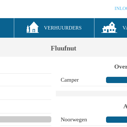
INLO
S
VERHUURDERS
V
Fluufnut
Over
Camper
A
Noorwegen