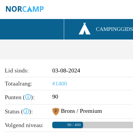
CAMPINGGID
Lid sinds:
03-08-2024
Totaalrang:
#1400
90
Punten (
ⓘ
):
Brons / Premium
Status (
ⓘ
):
Volgend niveau:
90 / 400