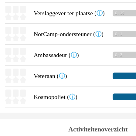
Verslaggever ter plaatse (
ⓘ
)
0 / 10
NorCamp-ondersteuner (
ⓘ
)
0 / 1
Ambassadeur (
ⓘ
)
0 / 3
Veteraan (
ⓘ
)
Kosmopoliet (
ⓘ
)
Activiteitenoverzicht