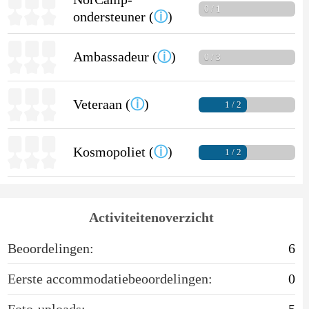
0 / 1
ondersteuner (
ⓘ
)
Ambassadeur (
ⓘ
)
0 / 3
Veteraan (
ⓘ
)
1 / 2
Kosmopoliet (
ⓘ
)
1 / 2
Activiteitenoverzicht
Beoordelingen:
6
Eerste accommodatiebeoordelingen:
0
Foto-uploads:
5