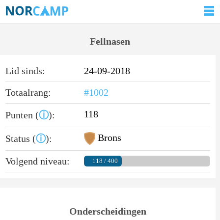
Fellnasen
Lid sinds:
24-09-2018
Totaalrang:
#1002
118
Punten (
ⓘ
):
Brons
Status (
ⓘ
):
Volgend niveau:
118 / 400
Onderscheidingen