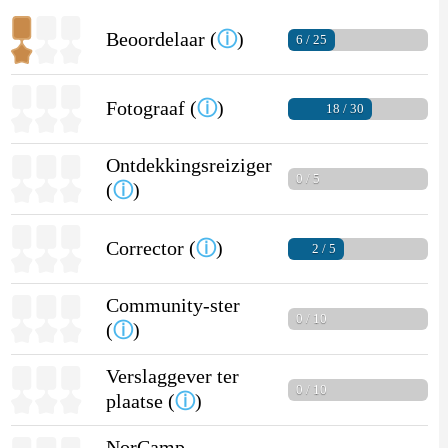
Beoordelaar (
ⓘ
)
6 / 25
Fotograaf (
ⓘ
)
18 / 30
Ontdekkingsreiziger
0 / 5
(
ⓘ
)
Corrector (
ⓘ
)
2 / 5
Community-ster
0 / 10
(
ⓘ
)
Verslaggever ter
0 / 10
plaatse (
ⓘ
)
NorCamp-