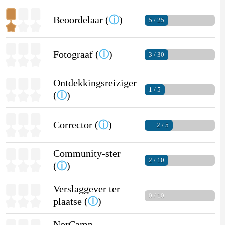
Beoordelaar (
ⓘ
)
5 / 25
Fotograaf (
ⓘ
)
3 / 30
Ontdekkingsreiziger
1 / 5
(
ⓘ
)
Corrector (
ⓘ
)
2 / 5
Community-ster
2 / 10
(
ⓘ
)
Verslaggever ter
0 / 10
plaatse (
ⓘ
)
NorCamp-