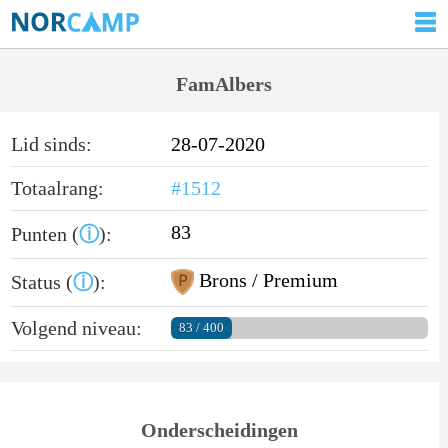
FamAlbers
Lid sinds:
28-07-2020
Totaalrang:
#1512
83
Punten (
ⓘ
):
Brons / Premium
Status (
ⓘ
):
Volgend niveau:
83 / 400
Onderscheidingen