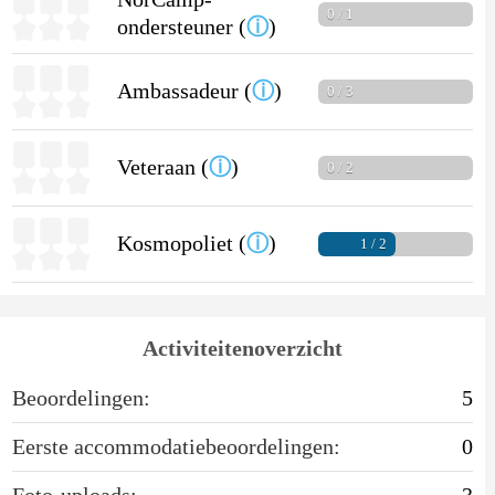
0 / 1
ondersteuner (
ⓘ
)
Ambassadeur (
ⓘ
)
0 / 3
Veteraan (
ⓘ
)
0 / 2
Kosmopoliet (
ⓘ
)
1 / 2
Activiteitenoverzicht
Beoordelingen:
5
Eerste accommodatiebeoordelingen:
0
Foto-uploads:
3