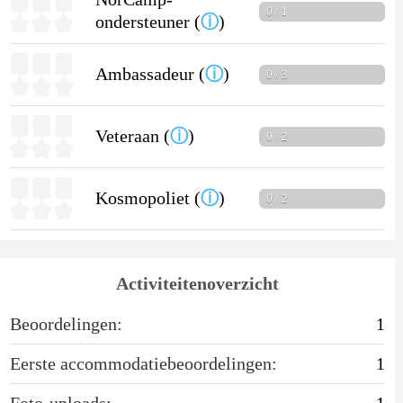
0 / 1
ondersteuner (
ⓘ
)
Ambassadeur (
ⓘ
)
0 / 3
Veteraan (
ⓘ
)
0 / 2
Kosmopoliet (
ⓘ
)
0 / 2
Activiteitenoverzicht
Beoordelingen:
1
Eerste accommodatiebeoordelingen:
1
Foto-uploads:
1