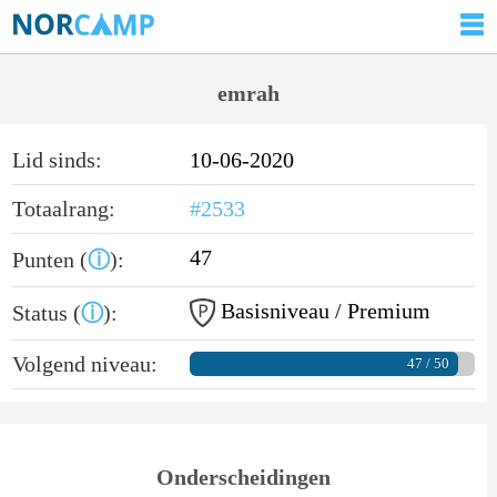
emrah
Lid sinds:
10-06-2020
Totaalrang:
#2533
47
Punten (
ⓘ
):
Basisniveau / Premium
Status (
ⓘ
):
Volgend niveau:
47 / 50
Onderscheidingen