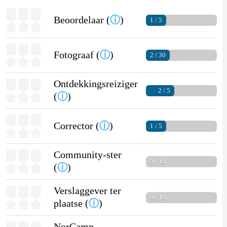
Beoordelaar (
ⓘ
)
1 / 5
Fotograaf (
ⓘ
)
2 / 30
Ontdekkingsreiziger
2 / 5
(
ⓘ
)
Corrector (
ⓘ
)
1 / 5
Community-ster
0 / 10
(
ⓘ
)
Verslaggever ter
0 / 10
plaatse (
ⓘ
)
NorCamp-