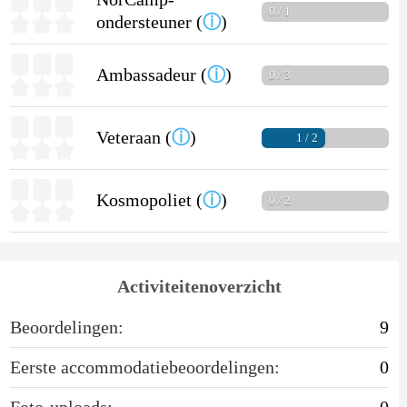
0 / 1
ondersteuner (
ⓘ
)
Ambassadeur (
ⓘ
)
0 / 3
Veteraan (
ⓘ
)
1 / 2
Kosmopoliet (
ⓘ
)
0 / 2
Activiteitenoverzicht
Beoordelingen:
9
Eerste accommodatiebeoordelingen:
0
Foto-uploads:
0