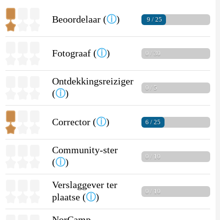
Beoordelaar (
ⓘ
)
9 / 25
Fotograaf (
ⓘ
)
0 / 30
Ontdekkingsreiziger
0 / 5
(
ⓘ
)
Corrector (
ⓘ
)
6 / 25
Community-ster
0 / 10
(
ⓘ
)
Verslaggever ter
0 / 10
plaatse (
ⓘ
)
NorCamp-