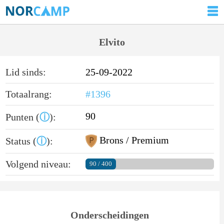
Elvito
Lid sinds:
25-09-2022
Totaalrang:
#1396
90
Punten (
ⓘ
):
Brons / Premium
Status (
ⓘ
):
Volgend niveau:
90 / 400
Onderscheidingen