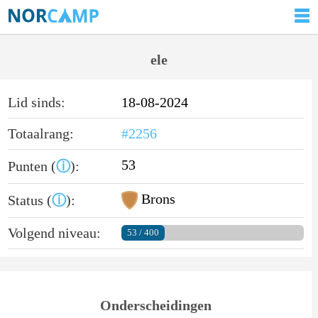
ele
Lid sinds:
18-08-2024
Totaalrang:
#2256
53
Punten (
ⓘ
):
Brons
Status (
ⓘ
):
Volgend niveau:
53 / 400
Onderscheidingen