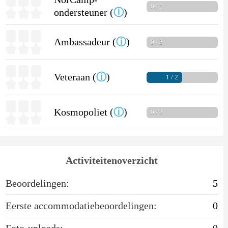
0 / 1
ondersteuner (
ⓘ
)
Ambassadeur (
ⓘ
)
0 / 3
Veteraan (
ⓘ
)
1 / 2
Kosmopoliet (
ⓘ
)
0 / 2
Activiteitenoverzicht
Beoordelingen:
5
Eerste accommodatiebeoordelingen:
0
Foto-uploads:
0