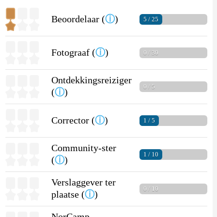
Beoordelaar (
ⓘ
)
5 / 25
Fotograaf (
ⓘ
)
0 / 30
Ontdekkingsreiziger
0 / 5
(
ⓘ
)
Corrector (
ⓘ
)
1 / 5
Community-ster
1 / 10
(
ⓘ
)
Verslaggever ter
0 / 10
plaatse (
ⓘ
)
NorCamp-